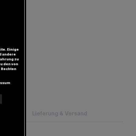
te. Einige
d andere
fahrung zu
zu den von
 Rechten
essum
Lieferung & Versand