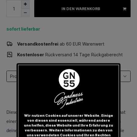
IN DEN WARENKORB
sofort lieferbar
Versandkostenfrei
ab 60 EUR Warenwert
Kostenloser
Rückversand 14 Tage Rückgaberecht
Select a tab
Dieses GOODNESS Basecap besteht aus 100% Acryl und hat
Wir nutzen Cookies auf unserer Website. Einige
von diesen sind essenziell, während andere
einen flachen Wildlederschirm.
Es kleidet dich nicht nur in
uns helfen, diese Website und Ihre Erfahrung zu
verbessern. Weitere Informationen zu den von
deiner Freizeit, sondern auch beim Sport oder Training. Die
uns verwendeten Cookies und Ihren Rechten