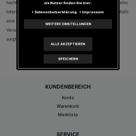
hochwertige 3D-Stickerei zeigt die Abkürzung des Los Angeles
als Nutzer finden Sie hier:
International Airport, LAX. An der Seite befindet sich ebenfalls
Daten­schutz­erklärung
Impressum
eine Stickerei in sehr guter Qualität. Der verstellbare
WEITERE EINSTELLUNGEN
Verschluss passt dieses Basecap an jede Kopfform an und
sorgt für einen perfekten Tragekomfort.
ALLE AKZEPTIEREN
SPEICHERN
KUNDENBEREICH
Konto
Warenkorb
Merkliste
SERVICE