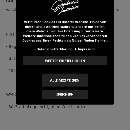
GOODNESS T-Shirt aus 100% Pima-Baumwolle. Dank des
weichem Tragegefühls ist es den ganzen Tag super bequem.
Wir nutzen Cookies auf unserer Website. Einige von
diesen sind essenziell, während andere uns helfen,
diese Website und Ihre Erfahrung zu verbessern.
PRODUKT DETAILS
Weitere Informationen zu den von uns verwendeten
Cookies und Ihren Rechten als Nutzer finden Sie hier:
- Regular Fit
Daten­schutz­erklärung
Impressum
- dekorative Nähte am Kragen und Hüfte
WEITERE EINSTELLUNGEN
- 100% Pima-Baumwolle
ALLE AKZEPTIEREN
WASCHHINWEISE
SPEICHERN
- 30 Grad pflegeleicht, ohne Weichspüler