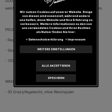
GOODNESS T-Shirt aus 100% Pima-Baumwolle. Dank des
weichem Tragegefühls ist es den ganzen Tag super bequem.
Wir nutzen Cookies auf unserer Website. Einige
von diesen sind essenziell, während andere
uns helfen, diese Website und Ihre Erfahrung zu
verbessern. Weitere Informationen zu den von
uns verwendeten Cookies und Ihren Rechten
PRODUKT DETAILS
als Nutzer finden Sie hier:
Daten­schutz­erklärung
Impressum
- Regular Fit
WEITERE EINSTELLUNGEN
- Stick Logo
- 100% Pima-Baumwolle
ALLE AKZEPTIEREN
SPEICHERN
WASCHHINWEISE
- 30 Grad pflegeleicht, ohne Weichspüler