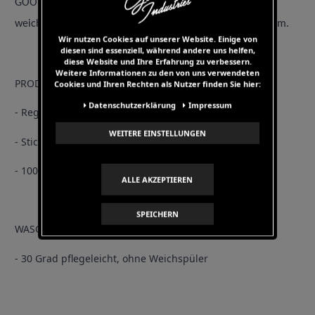
GOODNESS T-Shirt aus 100% Pima-Baumwolle. Dank des
weichem Tragegefühls ist es den ganzen Tag super bequem.
Wir nutzen Cookies auf unserer Website. Einige von
diesen sind essenziell, während andere uns helfen,
diese Website und Ihre Erfahrung zu verbessern.
Weitere Informationen zu den von uns verwendeten
PRODUKT DETAILS
Cookies und Ihren Rechten als Nutzer finden Sie hier:
Daten­schutz­erklärung
Impressum
- Regular Fit
WEITERE EINSTELLUNGEN
- Stick Logo
- 100% Pima-Baumwolle
ALLE AKZEPTIEREN
SPEICHERN
WASCHHINWEISE
- 30 Grad pflegeleicht, ohne Weichspüler