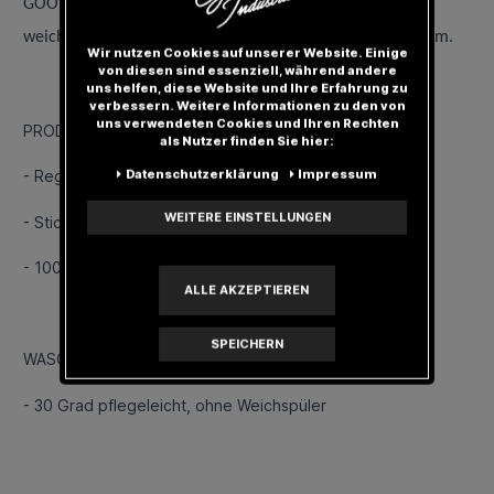
GOODNESS T-Shirt aus 100% Pima-Baumwolle. Dank des
weichem Tragegefühls ist es den ganzen Tag super bequem.
Wir nutzen Cookies auf unserer Website. Einige
von diesen sind essenziell, während andere
uns helfen, diese Website und Ihre Erfahrung zu
verbessern. Weitere Informationen zu den von
uns verwendeten Cookies und Ihren Rechten
PRODUKT DETAILS
als Nutzer finden Sie hier:
Daten­schutz­erklärung
Impressum
- Regular Fit
WEITERE EINSTELLUNGEN
- Stick Logo
- 100% Pima-Baumwolle
ALLE AKZEPTIEREN
SPEICHERN
WASCHHINWEISE
- 30 Grad pflegeleicht, ohne Weichspüler