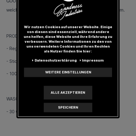
GOODNESS T-Shirt aus 100% Pima-Baumwolle. Dank des
weichem Tragegefühls ist es den ganzen Tag super bequem.
Wir nutzen Cookies auf unserer Website. Einige
von diesen sind essenziell, während andere
PRODUKT DETAILS
uns helfen, diese Website und Ihre Erfahrung zu
verbessern. Weitere Informationen zu den von
uns verwendeten Cookies und Ihren Rechten
- Regular Fit
als Nutzer finden Sie hier:
Daten­schutz­erklärung
Impressum
- Stick Logo
WEITERE EINSTELLUNGEN
- 100% Pima-Baumwolle
ALLE AKZEPTIEREN
WASCHHINWEISE
SPEICHERN
- 30 Grad pflegeleicht, ohne Weichspüler