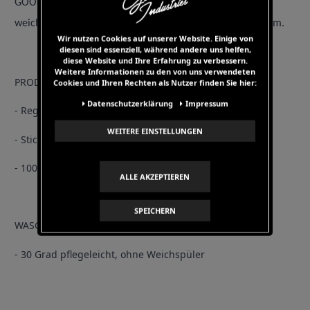
GOODNESS T-Shirt aus 100% Pima-Baumwolle. Dank des
weichem Tragegefühls ist es den ganzen Tag super bequem.
Wir nutzen Cookies auf unserer Website. Einige von
diesen sind essenziell, während andere uns helfen,
diese Website und Ihre Erfahrung zu verbessern.
Weitere Informationen zu den von uns verwendeten
PRODUKT DETAILS
Cookies und Ihren Rechten als Nutzer finden Sie hier:
Daten­schutz­erklärung
Impressum
- Regular Fit
WEITERE EINSTELLUNGEN
- Stick Logo
- 100% Pima-Baumwolle
ALLE AKZEPTIEREN
SPEICHERN
WASCHHINWEISE
- 30 Grad pflegeleicht, ohne Weichspüler