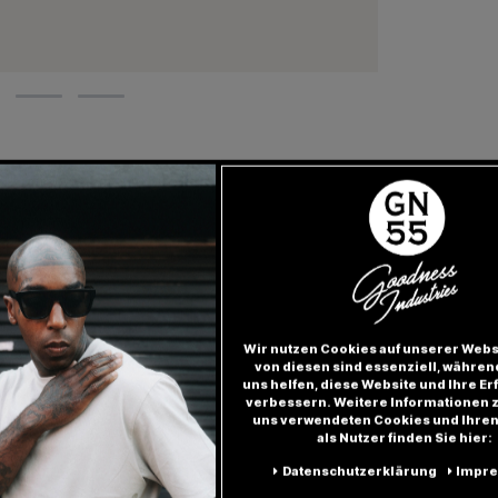
Wir nutzen Cookies auf unserer Websi
von diesen sind essenziell, währen
uns helfen, diese Website und Ihre Er
verbessern. Weitere Informationen 
Besonderheiten
uns verwendeten Cookies und Ihren
als Nutzer finden Sie hier:
Daten­schutz­erklärung
Impr