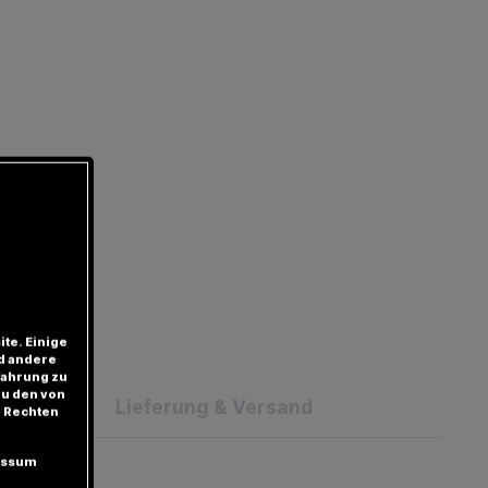
te. Einige
d andere
fahrung zu
zu den von
Lieferung & Versand
 Rechten
essum