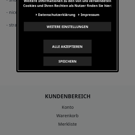
Weitere Informationen zu den von uns verwendeten
Cookies und Ihren Rechten als Nutzer finden Sie hier:
- nice details and small logo patches
Daten­schutz­erklärung
Impressum
- straight cut
WEITERE EINSTELLUNGEN
ALLE AKZEPTIEREN
SPEICHERN
KUNDENBEREICH
Konto
Warenkorb
Merkliste