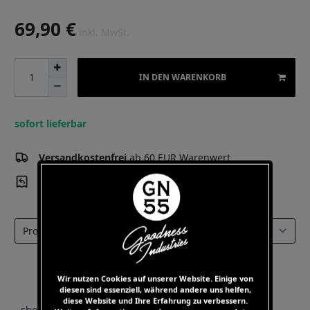
69,90 €
inkl. MwSt.
IN DEN WARENKORB
sofort lieferbar
Versandkostenfrei
ab 60 EUR Warenwert
Kostenloser
Rückversand 14 Tage Rückgaberecht
Select a tab
Wir nutzen Cookies auf unserer Website. Einige von
diesen sind essenziell, während andere uns helfen,
diese Website und Ihre Erfahrung zu verbessern.
- shorts with soft and very comfortable cotton blend