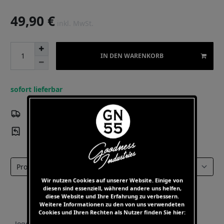
49,90 €
inkl. MwSt.
IN DEN WARENKORB
sofort lieferbar
Versandkostenfrei
ab 60 EUR Warenwert
Kostenloser
Rückversand 14 Tage Rückgaberecht
Select a tab
Wir nutzen Cookies auf unserer Website. Einige von
diesen sind essenziell, während andere uns helfen,
diese Website und Ihre Erfahrung zu verbessern.
Weitere Informationen zu den von uns verwendeten
Cookies und Ihren Rechten als Nutzer finden Sie hier:
- Jogginghose mit kleinen Details