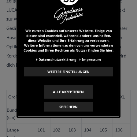
Zeitgenössisch und konisch geschnittene GOODNESS Chino
LUCA E aus 97% Baumwolle und
3% Elastan, welche perfekt
zur Workwear oder Streetwear passt. Die verdeckten
Gesäßtaschen und die elastischen Fußbündchen geben dieser
Wir nutzen Cookies auf unserer Website. Einige von
diesen sind essenziell, während andere uns helfen,
Hose eine klare Linie, die großen Hosentaschen eine super
diese Website und Ihre Erfahrung zu verbessern.
Weitere Informationen zu den von uns verwendeten
Optik. Der gummierte Hosenbund wird optisch von einem
Cookies und Ihren Rechten als Nutzer finden Sie hier:
Kordelzug unterstützt. Die bequeme Bewegungsfreiheit wird
Daten­schutz­erklärung
Impressum
dich begeistern.
WEITERE EINSTELLUNGEN
ALLE AKZEPTIEREN
Größe
S
M
L
XL
XXL
XXXL
SPEICHERN
Bundweite
46
49
52
55
58
61
(cm)
Länge
101
102
103
104
105
106