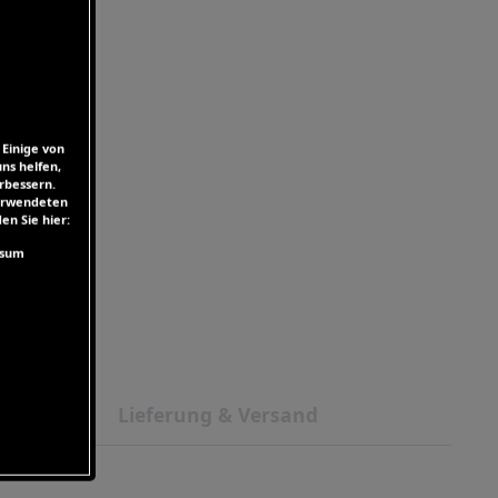
 Einige von
ns helfen,
rbessern.
verwendeten
en Sie hier:
ssum
Lieferung & Versand