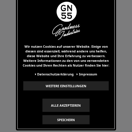
Versandinformationen
Rücksendung
Kontakt
Pflegehinweise
Wir nutzen Cookies auf unserer Website. Einige von
INFORMATIONEN
diesen sind essenziell, während andere uns helfen,
diese Website und Ihre Erfahrung zu verbessern.
Weitere Informationen zu den von uns verwendeten
AGB
Cookies und Ihren Rechten als Nutzer finden Sie hier:
Widerrufsrecht
Daten­schutz­erklärung
Impressum
Datenschutz
Impressum
WEITERE EINSTELLUNGEN
Story
Händler werden
ALLE AKZEPTIEREN
SPEICHERN
VERTRAG WIDERRUFEN